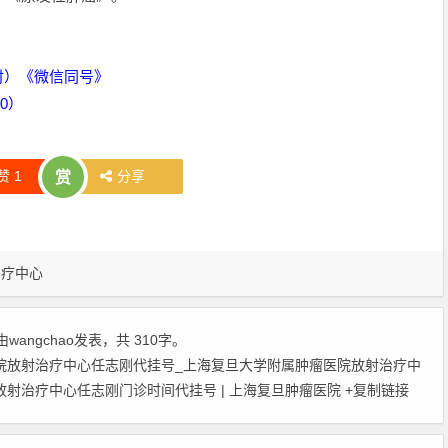
时）《微信同号》
00）
赞
1
分享
赏
治疗中心
由
wangchao
发表，共 310字。
院放射治疗中心任志刚代挂号_上海复旦大学附属肿瘤医院放射治疗中
射治疗中心任志刚门诊时间代挂号 | 上海复旦肿瘤医院
+复制链接