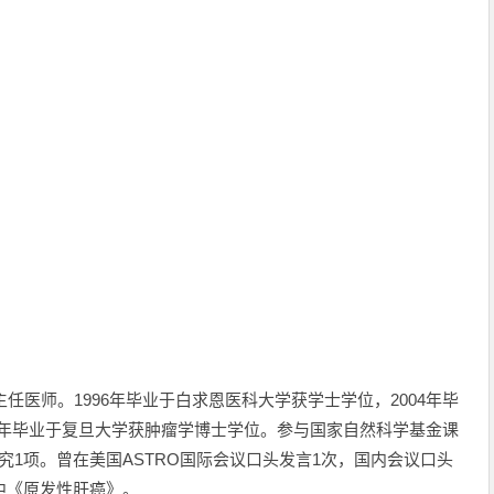
主任医师。1996年毕业于白求恩医科大学获学士学位，2004年毕
09年毕业于复旦大学获肿瘤学博士学位。参与国家自然科学基金课
究1项。曾在美国ASTRO国际会议口头发言1次，国内会议口头
中《原发性肝癌》。