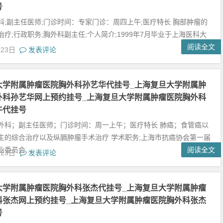
号
科;副主任医师;门诊时间：专家门诊：周四上午;医疗特长 胸部肿瘤的
疗;行政职务;胸外科副主任;个人简介;1999年7月毕业于上海医科大
阅读全文
月23日
发表评论
大学附属肿瘤医院胸外科孙艺华代挂号_上海复旦大学附属肿
外科孙艺华网上预约挂号_上海复旦大学附属肿瘤医院胸外科
牛代挂号
外科；副主任医师；门诊时间：周一上午；医疗特长 肺癌；食管癌以
主的综合治疗以及纵膈肿瘤手术治疗 学术职务;上海市抗癌协会第一届
委员会...
阅读全文
月23日
发表评论
大学附属肿瘤医院胸外科张杰代挂号_上海复旦大学附属肿瘤
科张杰网上预约挂号_上海复旦大学附属肿瘤医院胸外科张杰
号