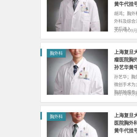
黄牛代挂
胡鸿；胸外
外科及综合治
学后进入...
2017年03
上海复旦
胸外科
瘤医院胸
孙艺华黄
孙艺华；胸
微创手术为
胸部肿瘤专业
2017年03
上海复旦
胸外科
医院胸外
黄牛代挂