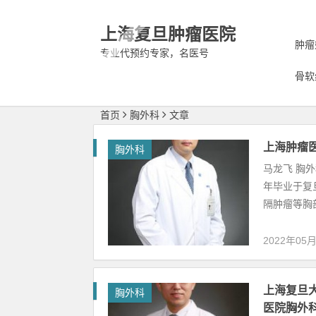
上海复旦肿瘤医院
肿瘤
专业代预约专家，名医号
骨软
首页
胸外科
文章
上海肿瘤
胸外科
马龙飞 胸外
年毕业于复
隔肿瘤等胸部
2022年05
上海复旦
胸外科
医院胸外