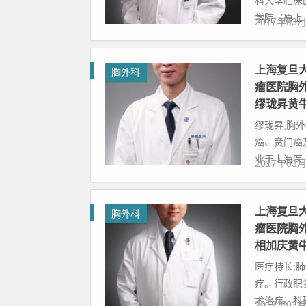
科大学临床
学院（原上..
2017年03
上海复旦
胸外科
瘤医院胸
缪珑昇黄
缪珑昇;胸
癌、贲门癌
业于上海医..
2017年03
上海复旦
胸外科
瘤医院胸
相加庆黄
医疗特长;
疗。行政职
术治疗。科研
2017年03