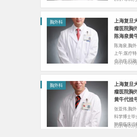
上海复旦
胸外科
瘤医院胸
陈海泉黄
陈海泉;胸
上午;医疗
合治疗;行政职
2017年03
上海复旦
胸外科
瘤医院胸
黄牛代挂
张亚伟;胸
科学博士毕
肿瘤临床诊断.
2017年03