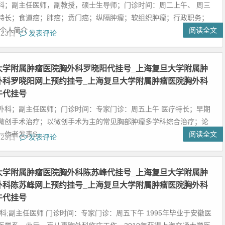
科；副主任医师，副教授，硕士生导师；门诊时间：周二上午、 周三
特长；食道癌；肺癌；贲门癌；纵隔肿瘤；软组织肿瘤；行政职务；
人简介 ...
阅读全文
月23日
发表评论
大学附属肿瘤医院胸外科罗晓阳代挂号_上海复旦大学附属肿
外科罗晓阳网上预约挂号_上海复旦大学附属肿瘤医院胸外科
牛代挂号
外科；副主任医师；门诊时间：专家门诊：周五上午 医疗特长；早期
微创手术治疗；以微创手术为主的常见胸部肿瘤多学科综合治疗；论
作者发表S...
阅读全文
月23日
发表评论
大学附属肿瘤医院胸外科陈苏峰代挂号_上海复旦大学附属肿
外科陈苏峰网上预约挂号_上海复旦大学附属肿瘤医院胸外科
牛代挂号
科;副主任医师 门诊时间：专家门诊：周五下午 1995年毕业于安徽医