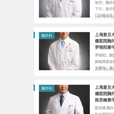
张杰；胸外
下午；医疗
门诊部主任 个
2017年03
上海复旦
胸外科
瘤医院胸
罗晓阳黄
罗晓阳；胸
肺癌筛查及
文著作；第一
2017年03
上海复旦
胸外科
瘤医院胸
陈苏峰黄
陈苏峰;胸外