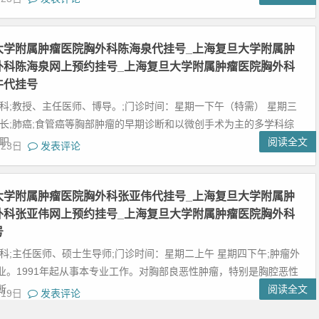
大学附属肿瘤医院胸外科陈海泉代挂号_上海复旦大学附属肿
外科陈海泉网上预约挂号_上海复旦大学附属肿瘤医院胸外科
牛代挂号
外科;教授、主任医师、博导。;门诊时间：星期一下午（特需） 星期三
特长;肺癌;食管癌等胸部肿瘤的早期诊断和以微创手术为主的多学科综
...
阅读全文
月23日
发表评论
大学附属肿瘤医院胸外科张亚伟代挂号_上海复旦大学附属肿
外科张亚伟网上预约挂号_上海复旦大学附属肿瘤医院胸外科
号
外科;主任医师、硕士生导师;门诊时间：星期二上午 星期四下午;肿瘤外
业。1991年起从事本专业工作。对胸部良恶性肿瘤，特别是胸腔恶性
..
阅读全文
月19日
发表评论